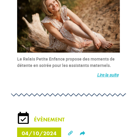
Pinterest
Twitter
Linkedin
Le Relais Petite Enfance propose des moments de
détente en soirée pour les assistants maternels.
Lire la suite
ÉVÈNEMENT
04/10/2024
Share this...