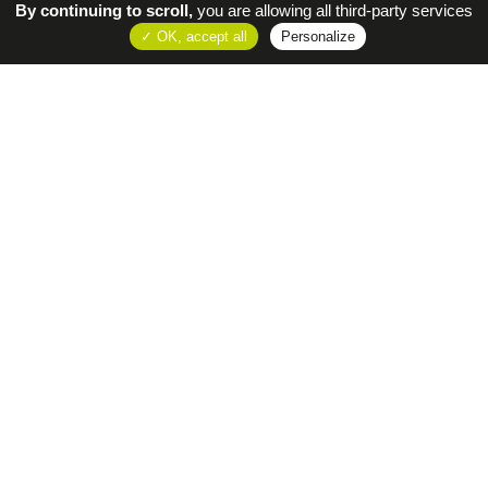
By continuing to scroll,
you are allowing all third-party services
OK, accept all
Personalize
NOUS CONTACTER
COMMUNAUTÉ DE COMMUNES
SÈVRE & LOIRE
1 Place Charles de Gaulle, 44330 Vallet
02 51 71 92 12
Site institutionnel
CONTACTEZ-NOUS