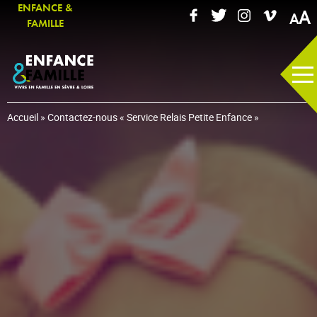
ENFANCE &
A
FAMILLE
Accueil
»
Contactez-nous « Service Relais Petite Enfance »