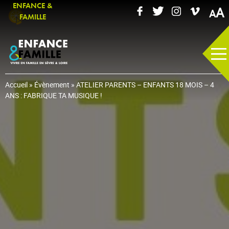
ENFANCE &
A
FAMILLE
Accueil
»
Évènement
»
ATELIER PARENTS – ENFANTS 18 MOIS – 4
ANS : FABRIQUE TA MUSIQUE !