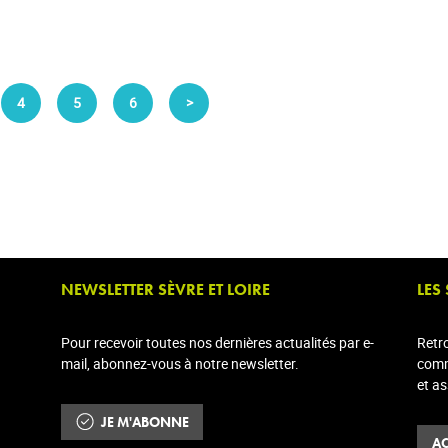
4
5
6
>
NEWSLETTER SÈVRE ET LOIRE
LES
Pour recevoir toutes nos dernières actualités par e-
Retr
mail, abonnez-vous à notre newsletter.
comm
et a
JE M'ABONNE
AC