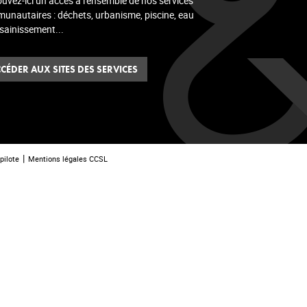
ouvez-ici un accès à l'ensemble de nos services
unautaires : déchets, urbanisme, piscine, eau
ssainissement...
CÉDER AUX SITES DES SERVICES
pilote
Mentions légales CCSL