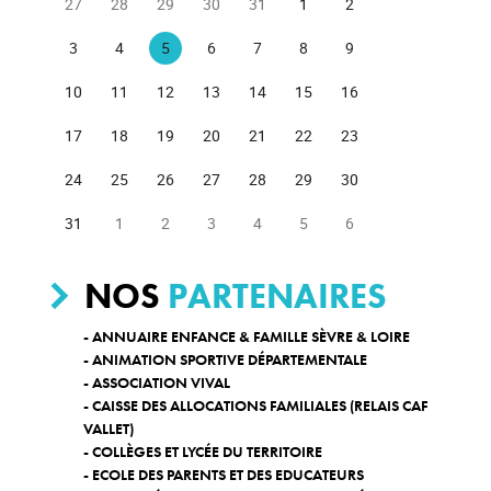
27
28
29
30
31
1
2
3
4
5
6
7
8
9
10
11
12
13
14
15
16
17
18
19
20
21
22
23
24
25
26
27
28
29
30
31
1
2
3
4
5
6
NOS
PARTENAIRES
- ANNUAIRE ENFANCE & FAMILLE SÈVRE & LOIRE
- ANIMATION SPORTIVE DÉPARTEMENTALE
- ASSOCIATION VIVAL
- CAISSE DES ALLOCATIONS FAMILIALES (RELAIS CAF
VALLET)
- COLLÈGES ET LYCÉE DU TERRITOIRE
- ECOLE DES PARENTS ET DES EDUCATEURS