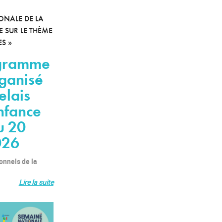
ONALE DE LA
E SUR LE THÈME
ES »
gramme
rganisé
elais
Enfance
u 20
026
onnels de la
Lire la suite