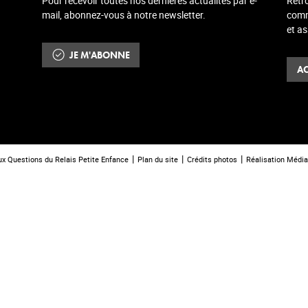
Pour recevoir toutes nos dernières actualités par e-
Retr
mail, abonnez-vous à notre newsletter.
comm
et a
JE M'ABONNE
AC
ux Questions du Relais Petite Enfance
Plan du site
Crédits photos
Réalisation Média