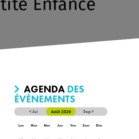
AGENDA
DES
ÉVÈNEMENTS
< Jui
Août 2026
Sep >
Lun
Mar
Mer
Jeu
Ven
Sam
Dim