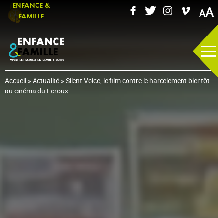
ENFANCE &
A
FAMILLE
Accueil
»
Actualité
»
Silent Voice, le film contre le harcelement bientôt
au cinéma du Loroux